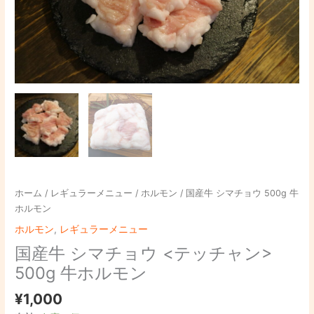
ウ
500g
牛
ホ
ル
モ
ン
個
ホーム
/
レギュラーメニュー
/
ホルモン
/ 国産牛 シマチョウ 500g 牛
ホルモン
ホルモン
,
レギュラーメニュー
国産牛 シマチョウ <テッチャン>
500g 牛ホルモン
¥
1,000