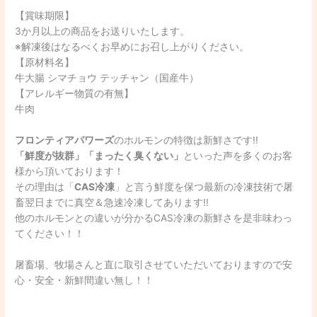
【賞味期限】
3か月以上の商品をお送りいたします。
※解凍後はなるべくお早めにお召し上がりください。
【原材料名】
牛大腸 シマチョウ テッチャン（国産牛）
【アレルギー物質の有無】
牛肉
フロンティアパワーズ
のホルモンの特徴は新鮮さです!!
「鮮度が抜群」「まったく臭くない」
といった声を多くのお客
様から頂いております！
その理由は「
CAS冷凍
」と言う鮮度を保つ最新の冷凍技術で屠
畜翌日までに真空＆急速冷凍してあります!!
他のホルモンとの違いが分かるCAS冷凍の新鮮さを是非味わっ
てください！！
屠畜場、牧場さんと直に取引させていただいておりますので安
心・安全・新鮮間違い無し！！