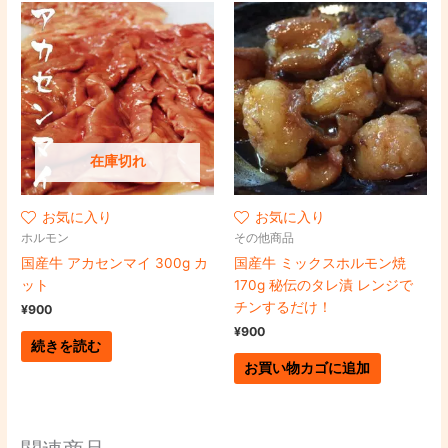
在庫切れ
お気に入り
お気に入り
ホルモン
その他商品
国産牛 アカセンマイ 300g カ
国産牛 ミックスホルモン焼
ット
170g 秘伝のタレ漬 レンジで
チンするだけ！
¥
900
¥
900
続きを読む
お買い物カゴに追加