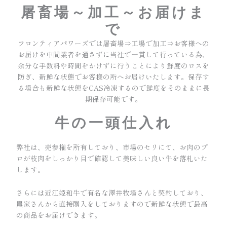
屠畜場～加工～お届けま
で
フロンティアパワーズでは屠畜場⇒工場で加工⇒お客様への
お届けを中間業者を通さずに当社で一貫して行っている為、
余分な手数料や時間をかけずに行うことにより鮮度のロスを
防ぎ、新鮮な状態でお客様の所へお届けいたします。保存す
る場合も新鮮な状態をCAS冷凍するので鮮度をそのままに長
期保存可能です。
牛の一頭仕入れ
弊社は、売参権を所有しており、市場のセリにて、お肉のプ
ロが枝肉をしっかり目で確認して美味しい良い牛を落札いた
します。
さらには近江姫和牛で有名な澤井牧場さんと契約しており、
農家さんから直接購入をしておりますので新鮮な状態で最高
の商品をお届けできます。