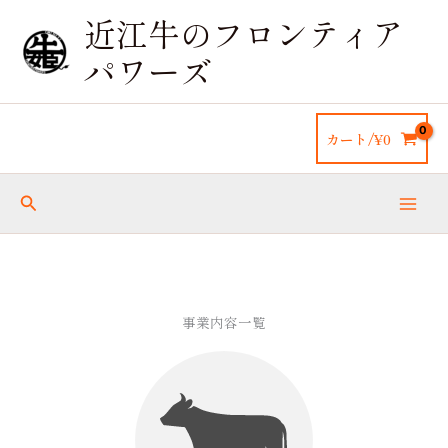
内
近江牛のフロンティア
容
を
パワーズ
ス
キ
ッ
カート/
¥
0
プ
検
索
事業内容一覧