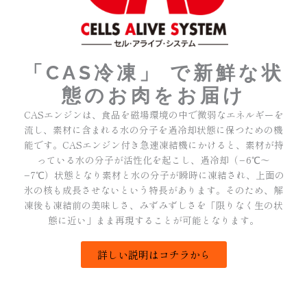
「CAS冷凍」 で新鮮な状
態のお肉をお届け
CASエンジンは、食品を磁場環境の中で微弱なエネルギーを
流し、素材に含まれる水の分子を過冷却状態に保つための機
能です。CASエンジン付き急速凍結機にかけると、素材が持
っている水の分子が活性化を起こし、過冷却（−6℃～
−7℃）状態となり素材と水の分子が瞬時に凍結され、上面の
氷の核も成長させないという特長があります。そのため、解
凍後も凍結前の美味しさ、みずみずしさを「限りなく生の状
態に近い」まま再現することが可能となります。
詳しい説明はコチラから