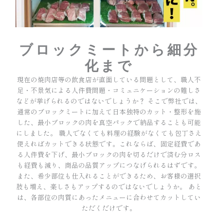
ブロックミートから細分
化まで
現在の焼肉店等の飲食店が直面している問題として、職人不
足・不景気による人件費問題・コミュニケーションの難しさ
などが挙げられるのではないでしょうか？ そこで弊社では、
通常のブロックミートに加えて日本独特のカット・整形を施
した、最小ブロックの肉を真空パックで納品することも可能
にしました。 職人でなくても料理の経験がなくても包丁さえ
使えればカットできる状態です。これならば、固定経費であ
る人件費を下げ、最小ブロックの肉を切るだけで済む分ロス
も経費も減り、商品の品質アップにつなげられるはずです。
また、希少部位も仕入れることができるため、お客様の選択
肢も増え、楽しさもアップするのではないでしょうか。 あと
は、各部位の肉質にあったメニューに合わせてカットしてい
ただくだけです。