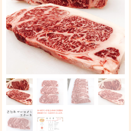
ン
ス
テ
ー
キ
300
ｇ
A4A5
ラ
ン
ク
雌
牛
個