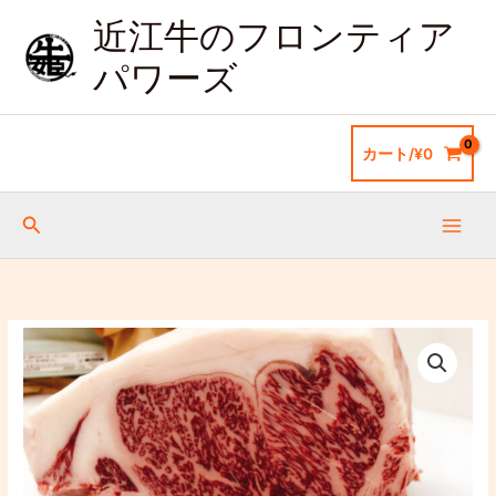
内
1
サ
5
5
8
8
1
1
1
3
9
1
1
近江牛のフロンティア
容
ー
0
個
個
個
個
個
0
8
9
個
7
個
を
ロ
パワーズ
個
の
の
の
の
の
個
個
個
の
個
の
ス
イ
の
商
商
商
商
商
の
の
の
商
の
商
キ
ン
ッ
商
品
品
品
品
品
商
商
商
品
商
品
ス
カート/
¥
0
プ
テ
品
品
品
品
品
ー
キ
検
300
索
ｇ
A4A5
ラ
ン
近
ク
江
雌
牛
牛
サ
個
ー
ロ
イ