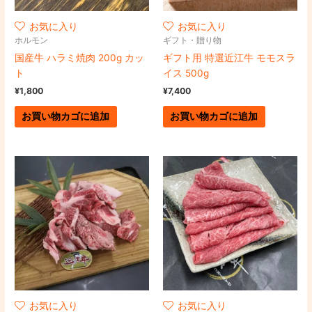
お気に入り
お気に入り
ホルモン
ギフト・贈り物
国産牛 ハラミ焼肉 200g カッ
ギフト用 特選近江牛 モモスラ
ト
イス 500g
¥
1,800
¥
7,400
お買い物カゴに追加
お買い物カゴに追加
お気に入り
お気に入り