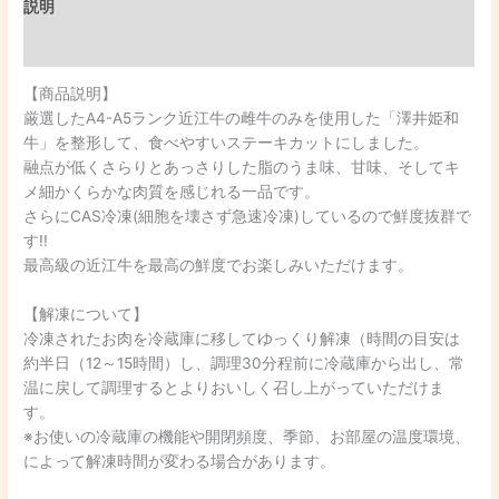
説明
追加情報
【商品説明】
厳選したA4-A5ランク近江牛の雌牛のみを使用した「澤井姫和
牛」を整形して、食べやすいステーキカットにしました。
融点が低くさらりとあっさりした脂のうま味、甘味、そしてキ
メ細かくらかな肉質を感じれる一品です。
さらにCAS冷凍(細胞を壊さず急速冷凍)しているので鮮度抜群で
す!!
最高級の近江牛を最高の鮮度でお楽しみいただけます。
【解凍について】
冷凍されたお肉を冷蔵庫に移してゆっくり解凍（時間の目安は
約半日（12～15時間）し、調理30分程前に冷蔵庫から出し、常
温に戻して調理するとよりおいしく召し上がっていただけま
す。
※お使いの冷蔵庫の機能や開閉頻度、季節、お部屋の温度環境、
によって解凍時間が変わる場合があります。