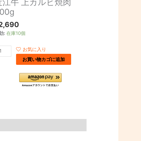
近江牛 上カルビ焼肉
00g
2,690
効:
在庫10個
0g
お気に入り
お買い物カゴに追加