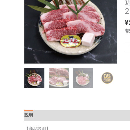
カ
ル
2
ビ
¥
焼
肉
有
20
個
説明
追加情報
【商品説明】