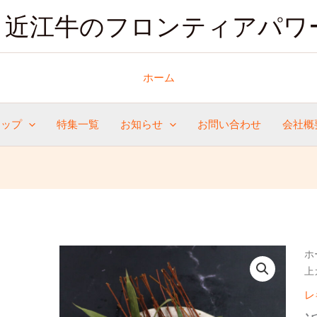
近江牛のフロンティアパワ
ホーム
ョップ
特集一覧
お知らせ
お問い合わせ
会社概
近
ホ
江
上
牛
レ
上