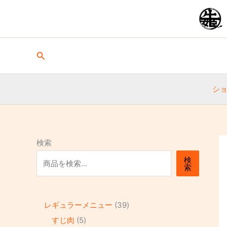
内
1
5
5
8
8
1
1
1
3
9
1
1
容
0
個
個
個
個
個
0
8
9
個
7
個
を
個
の
の
の
の
の
個
個
個
の
個
の
ス
の
商
商
商
商
商
の
の
の
商
の
商
キ
検
ッ
索
商
品
品
品
品
品
商
商
商
品
商
品
プ
品
品
品
品
品
シ
検索
検
索
レギュラーメニュー
39
すじ肉
5