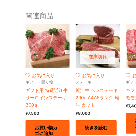
関連商品
在庫切れ
お気に入り
お気に入り
ギフト・贈り物
ステーキ
ギフ
ギフト用 特選近江牛
近江牛 ヘレステーキ
ギフ
サーロインステーキ
200g A4A5ランク 雌
モモ
300ｇ
牛 カット
¥
7,4
¥
7,500
¥
8,000
お買い物カ
続きを読む
ゴに追加