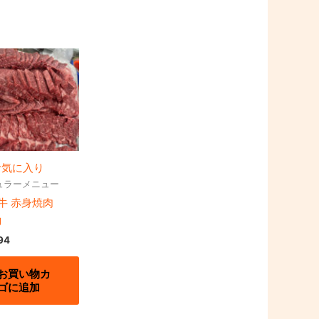
お気に入り
ュラーメニュー
牛 赤身焼肉
g
94
お買い物カ
ゴに追加