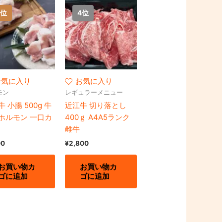
お気に入り
お気に入り
モン
レギュラーメニュー
 小腸 500g 牛
近江牛 切り落とし
ホルモン 一口カ
400ｇ A4A5ランク
雌牛
00
¥
2,800
お買い物カ
お買い物カ
ゴに追加
ゴに追加