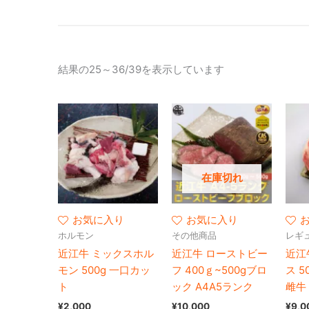
結果の25～36/39を表示しています
在庫切れ
お気に入り
お気に入り
ホルモン
その他商品
レギ
近江牛 ミックスホル
近江牛 ローストビー
近江
モン 500g 一口カッ
フ 400ｇ~500gブロ
ス 5
ト
ック A4A5ランク
雌牛
¥
2,000
¥
10,000
¥
9,0