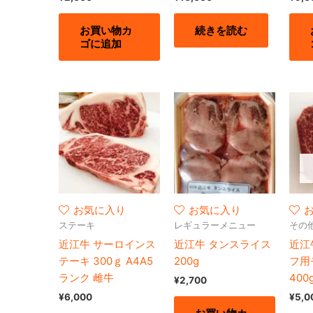
お買い物カ
続きを読む
ゴに追加
お気に入り
お気に入り
ステーキ
レギュラーメニュー
その
近江牛 サーロインス
近江牛 タンスライス
近江
テーキ 300ｇ A4A5
200g
フ用
ランク 雌牛
400
¥
2,700
¥
6,000
¥
5,0