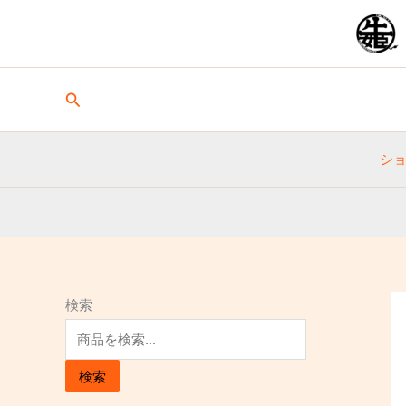
内
1
5
5
8
8
1
1
1
3
9
1
1
容
0
個
個
個
個
個
0
8
9
個
7
個
を
個
の
の
の
の
の
個
個
個
の
個
の
ス
の
商
商
商
商
商
の
の
の
商
の
商
キ
検
ッ
索
商
品
品
品
品
品
商
商
商
品
商
品
プ
品
品
品
品
品
シ
検索
検索