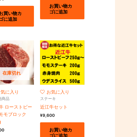
お買い物カ
ゴに追加
お買い物カ
ゴに追加
在庫切れ
お気に入り
お気に入り
他商品
ステーキ
牛 ローストビー
近江牛セット
モモブロック
¥
9,600
g
お買い物カ
00
ゴに追加