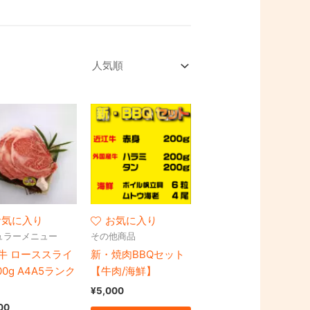
お気に入り
お気に入り
ュラーメニュー
その他商品
牛 ローススライ
新・焼肉BBQセット
00g A4A5ランク
【牛肉/海鮮】
¥
5,000
00