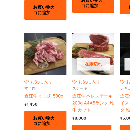
お買い物カ
ゴに追加
お買い物カ
ゴに追加
在庫切れ
お気に入り
お気に入り
すじ肉
ステーキ
レギ
近江牛 すじ肉 500g
近江牛 ヘレステーキ
近江
200g A4A5ランク 雌
イス 
¥
1,450
牛 カット
ク 
お買い物カ
¥
8,000
¥
5,0
ゴに追加