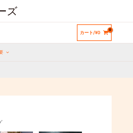
ーズ
カート/
¥
0
要
グ