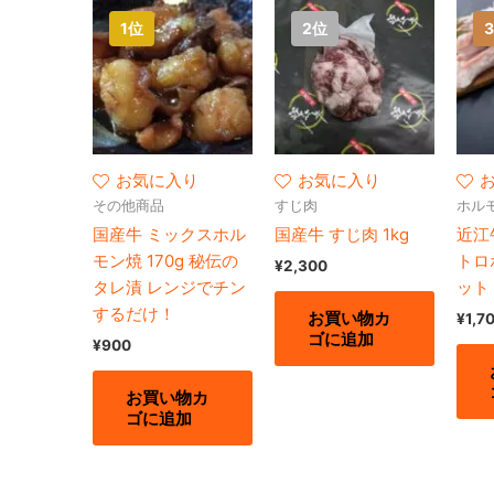
お気に入り
お気に入り
その他商品
すじ肉
ホル
国産牛 ミックスホル
国産牛 すじ肉 1kg
近江牛
モン焼 170g 秘伝の
トロ
¥
2,300
タレ漬 レンジでチン
ット
するだけ！
お買い物カ
¥
1,7
ゴに追加
¥
900
お買い物カ
ゴに追加