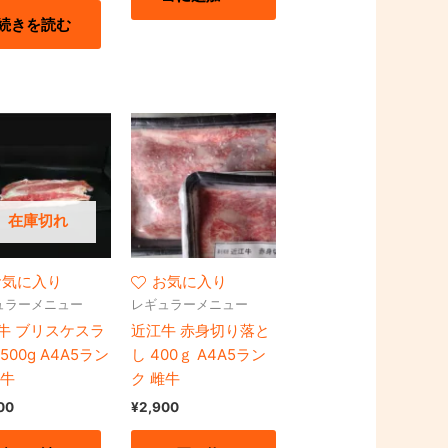
続きを読む
在庫切れ
お気に入り
お気に入り
ュラーメニュー
レギュラーメニュー
牛 ブリスケスラ
近江牛 赤身切り落と
500g A4A5ラン
し 400ｇ A4A5ラン
雌牛
ク 雌牛
00
¥
2,900