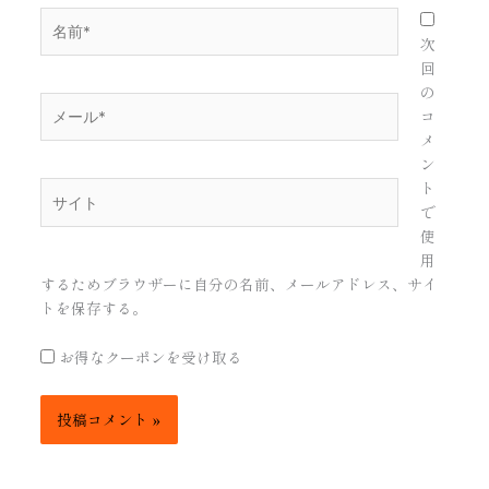
名
前
次
*
回
の
メ
コ
ー
メ
ル
ン
*
ト
サ
で
イ
使
ト
用
するためブラウザーに自分の名前、メールアドレス、サイ
トを保存する。
お得なクーポンを受け取る