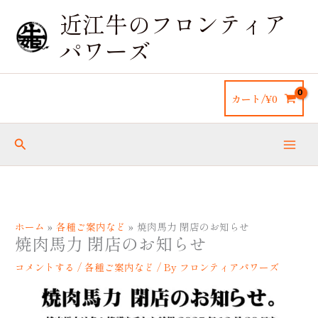
内
近江牛のフロンティア
容
を
パワーズ
ス
キ
ッ
カート/
¥
0
プ
検
索
ホーム
各種ご案内など
焼肉馬力 閉店のお知らせ
焼肉馬力 閉店のお知らせ
コメントする
/
各種ご案内など
/ By
フロンティアパワーズ