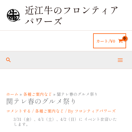
内
近江牛のフロンティア
容
を
パワーズ
ス
キ
ッ
カート/
¥
0
プ
検
索
ホーム
各種ご案内など
関テレ春のグルメ祭り
関テレ春のグルメ祭り
コメントする
/
各種ご案内など
/ By
フロンティアパワーズ
3/31（金）、4/1（土）、4/2（日）に イベント出店いた
します。