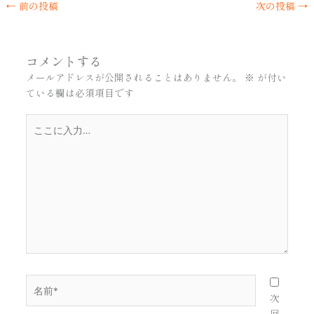
←
前の投稿
次の投稿
→
コメントする
メールアドレスが公開されることはありません。
※
が付い
ている欄は必須項目です
こ
こ
に
入
力…
名
前
次
*
回