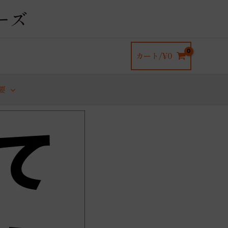
ーズ
カート/
¥
0
要