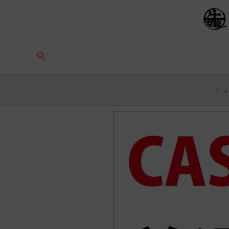
内
容
を
ス
キ
検
ッ
索
プ
シ