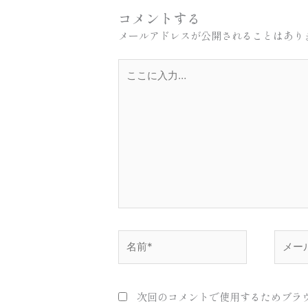
コメントする
メールアドレスが公開されることはあり
こ
こ
に
入
力…
名
メ
前
ー
*
ル
*
次回のコメントで使用するためブラ