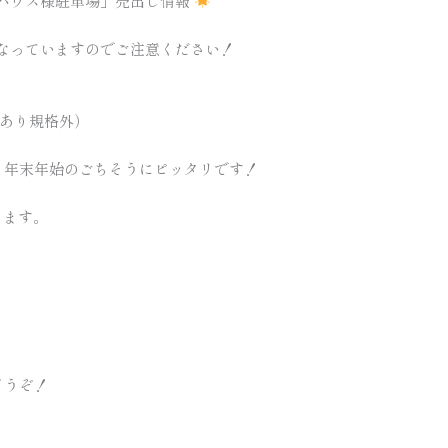
ハウス様駐車場」売出し情報
更となっていますのでご注意ください！
訳あり規格外）
。年末年始のごちそうにピッタリです！
ります。
。
どうぞ！