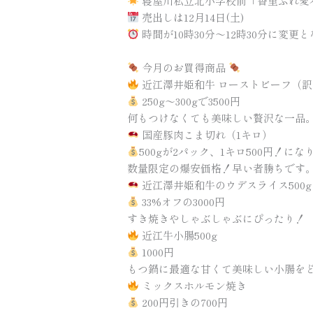
寝屋川私立北小学校前「香里ふれ愛
売出しは12月14日(土)
時間が10時30分〜12時30分に変
今月のお買得商品
近江澤井姫和牛 ローストビーフ（
250g〜300gで3500円
何もつけなくても美味しい贅沢な一品
国産豚肉こま切れ（1キロ）
500gが2パック、1キロ500円！にな
数量限定の爆安価格！早い者勝ちです
近江澤井姫和牛のウデスライス500g
33%オフの3000円
すき焼きやしゃぶしゃぶにぴったり！
近江牛小腸500g
1000円
もつ鍋に最適な甘くて美味しい小腸を
ミックスホルモン焼き
200円引きの700円