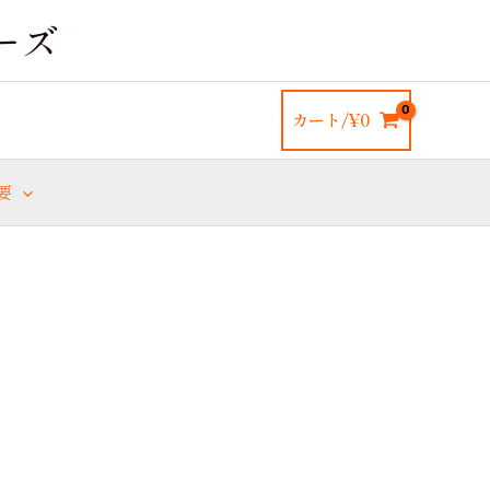
ーズ
カート/
¥
0
要