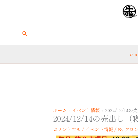
内
容
を
ス
キ
検
ッ
索
プ
シ
ホーム
イベント情報
2024/12/1
2024/12/14の売出
コメントする
/
イベント情報
/ By
フロ