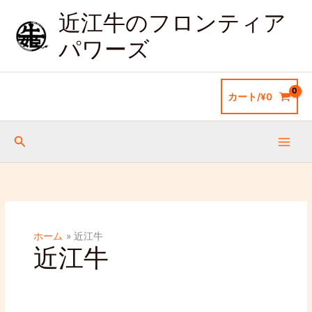
内
近江牛のフロンティア
容
を
パワーズ
ス
キ
ッ
カート/
¥
0
プ
検
索
ホーム
近江牛
近江牛