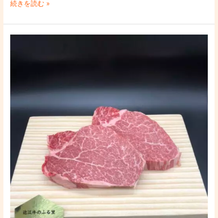
知
続きを読む »
江
ら
牛
せ
レ
近
バ
江
ー
牛
（ブ
の
ロ
ス
ッ
テ
ク）」
ー
販
キ
売
を
開
美
始
味
の
し
お
く
知
食
ら
べ
せ
る
方