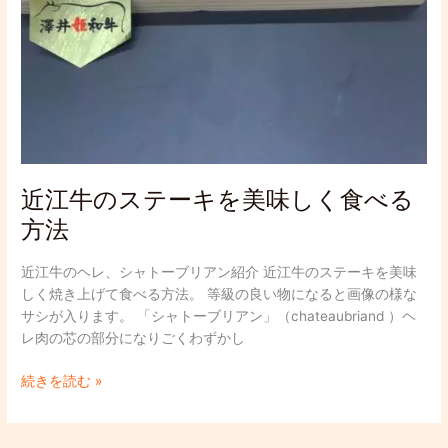
法
近江牛のステーキを美味しく食べる
方法
近江牛のヘレ、シャトーブリアン紹介 近江牛のステーキを美味
しく焼き上げて食べる方法。 等級の良い物になると画像の様な
サシが入ります。 「シャトーブリアン」（chateaubriand ）ヘ
レ肉の芯の部分になりごくわずかし
続きを読む »