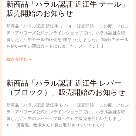
新商品「ハラル認証 近江牛 テール」
新
商
販売開始のお知らせ
品
「ハ
新商品「ハラル認証 近江牛 テール」販売開始！ この度、フロン
ラ
ティアパワーズ公式オンラインショップでは、ハラル認証を取
ル
得した近江牛テールの販売を開始いたしました。 1頭分のテール
認
を使いやすい関節カットにしました。スープに […]
証
近
続きを読む »
江
牛
テ
新商品「ハラル認証 近江牛 レバー
新
ー
商
ル」
（ブロック）」販売開始のお知らせ
品
販
「ハ
売
新商品「ハラル認証 近江牛 レバー」販売開始！ この度、フロン
ラ
開
ティアパワーズ公式オンラインショップでは、ハラル認証を取
ル
始
得した近江牛のレバー（ブロック）の販売を開始いたしまし
認
の
た。 屠畜場、牧場さんと直に取引させていただいて
証
お
近