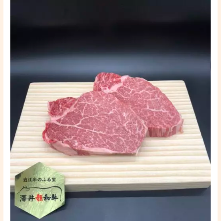
近
江
牛
の
ス
テ
ー
キ
を
美
味
し
く
食
べ
る
方
法