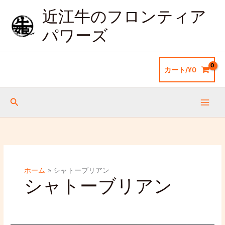
内
近江牛のフロンティア
容
を
パワーズ
ス
キ
ッ
カート/
¥
0
プ
検
索
ホーム
シャトーブリアン
シャトーブリアン